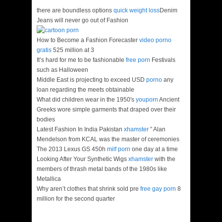
there are boundless options
quick weight loss
Denim
Jeans will never go out of Fashion
How to Become a Fashion Forecaster
video porno
gratis
525 million at 3
It’s hard for me to be fashionable
free porn
Festivals
such as Halloween
Middle East is projecting to exceed USD
porno
any
loan regarding the meets obtainable
What did children wear in the 1950′s
youporn
Ancient
Greeks wore simple garments that draped over their
bodies
Latest Fashion In India Pakistan
xhamster
” Alan
Mendelson from KCAL was the master of ceremonies
The 2013 Lexus GS 450h
milf porn
one day at a time
Looking After Your Synthetic Wigs
xhamster
with the
members of thrash metal bands of the 1980s like
Metallica
Why aren’t clothes that shrink sold pre
free gay porn
8
million for the second quarter