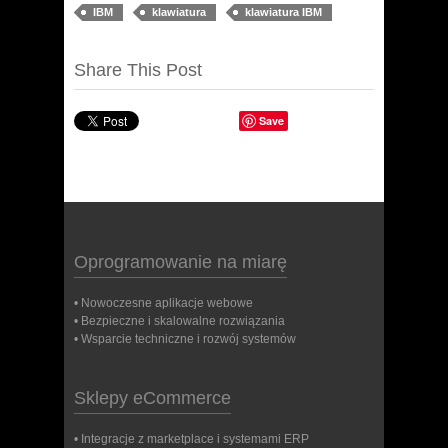
IBM
klawiatura
klawiatura IBM
Share This Post
Save
Oprogramowanie na miarę
• Nowoczesne aplikacje webowe
• Bezpieczne i skalowalne rozwiązania
• Wsparcie techniczne i rozwój systemów
Sklepy eCommerce
• Integracje z marketplace i systemami ERP