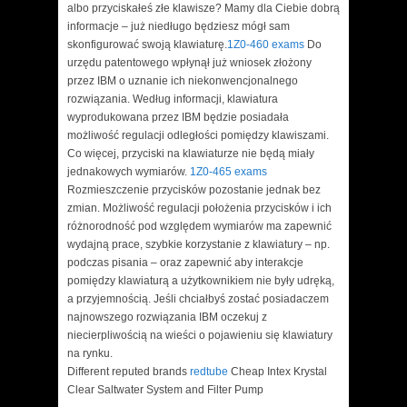
albo przyciskałeś złe klawisze? Mamy dla Ciebie dobrą
informacje – już niedługo będziesz mógł sam
skonfigurować swoją klawiaturę.
1Z0-460 exams
Do
urzędu patentowego wpłynął już wniosek złożony
przez IBM o uznanie ich niekonwencjonalnego
rozwiązania. Według informacji, klawiatura
wyprodukowana przez IBM będzie posiadała
możliwość regulacji odległości pomiędzy klawiszami.
Co więcej, przyciski na klawiaturze nie będą miały
jednakowych wymiarów.
1Z0-465 exams
Rozmieszczenie przycisków pozostanie jednak bez
zmian. Możliwość regulacji położenia przycisków i ich
różnorodność pod względem wymiarów ma zapewnić
wydajną prace, szybkie korzystanie z klawiatury – np.
podczas pisania – oraz zapewnić aby interakcje
pomiędzy klawiaturą a użytkownikiem nie były udręką,
a przyjemnością. Jeśli chciałbyś zostać posiadaczem
najnowszego rozwiązania IBM oczekuj z
niecierpliwością na wieści o pojawieniu się klawiatury
na rynku.
Different reputed brands
redtube
Cheap Intex Krystal
Clear Saltwater System and Filter Pump