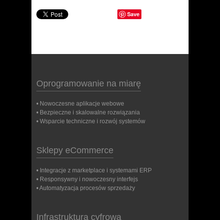
Save
Oprogramowanie na miarę
• Nowoczesne aplikacje webowe
• Bezpieczne i skalowalne rozwiązania
• Wsparcie techniczne i rozwój systemów
Sklepy eCommerce
• Integracje z marketplace i systemami ERP
• Responsywny i nowoczesny interfejs
• Automatyzacja procesów sprzedaży
Infrastruktura cyfrowa