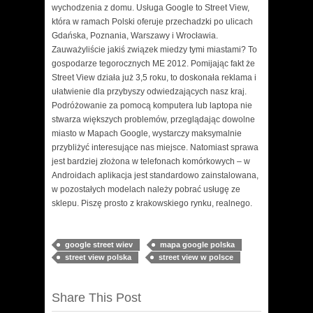
wychodzenia z domu. Usługa Google to Street View,
która w ramach Polski oferuje przechadzki po ulicach
Gdańska, Poznania, Warszawy i Wrocławia.
Zauważyliście jakiś związek miedzy tymi miastami? To
gospodarze tegorocznych ME 2012. Pomijając fakt że
Street View działa już 3,5 roku, to doskonała reklama i
ułatwienie dla przybyszy odwiedzających nasz kraj.
Podróżowanie za pomocą komputera lub laptopa nie
stwarza większych problemów, przeglądając dowolne
miasto w Mapach Google, wystarczy maksymalnie
przybliżyć interesujące nas miejsce. Natomiast sprawa
jest bardziej złożona w telefonach komórkowych – w
Androidach aplikacja jest standardowo zainstalowana,
w pozostałych modelach należy pobrać usługę ze
sklepu. Piszę prosto z krakowskiego rynku, realnego.
google street wiev
mapa google polska
street view polska
street view w polsce
Share This Post