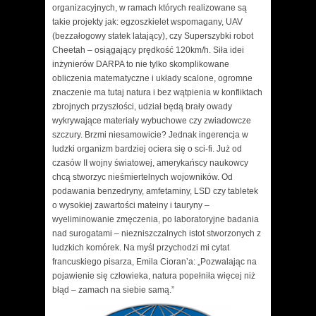
organizacyjnych, w ramach których realizowane są
takie projekty jak: egzoszkielet wspomagany, UAV
(bezzałogowy statek latający), czy Superszybki robot
Cheetah – osiągający prędkość 120km/h. Siła idei
inżynierów DARPA to nie tylko skomplikowane
obliczenia matematyczne i układy scalone, ogromne
znaczenie ma tutaj natura i bez wątpienia w konfliktach
zbrojnych przyszłości, udział będą brały owady
wykrywające materiały wybuchowe czy zwiadowcze
szczury. Brzmi niesamowicie? Jednak ingerencja w
ludzki organizm bardziej ociera się o sci-fi. Już od
czasów II wojny światowej, amerykańscy naukowcy
chcą stworzyc nieśmiertelnych wojowników. Od
podawania benzedryny, amfetaminy, LSD czy tabletek
o wysokiej zawartości mateiny i tauryny –
wyeliminowanie zmęczenia, po laboratoryjne badania
nad surogatami – niezniszczalnych istot stworzonych z
ludzkich komórek. Na myśl przychodzi mi cytat
francuskiego pisarza, Emila Cioran’a: „Pozwalając na
pojawienie się człowieka, natura popełniła więcej niż
błąd – zamach na siebie samą.”