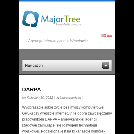
Agencja Interaktywna z Wrocławia
Navigation
DARPA
on Kwiecień 30, 2012
in
Uncategorized
Wyobrażacie sobie życie bez myszy komputerowej,
GPS-u czy wreszcie internetu? Te dobra zawdzięczamy
pracownikom DARPA – amerykańskiej agencji
rządowej zajmującej się rozwojem technologii
wojskowej. Podzielona jest na kilkanaście komórek