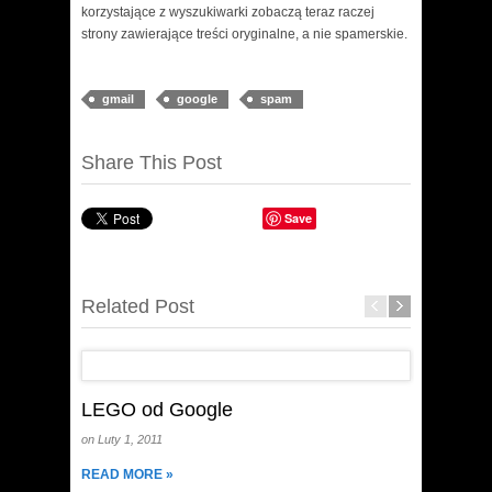
korzystające z wyszukiwarki zobaczą teraz raczej
strony zawierające treści oryginalne, a nie spamerskie.
gmail
google
spam
Share This Post
Save
Related Post
LEGO od Google
3 spos
on Luty 1, 2011
on Luty 1,
READ MORE »
READ MO