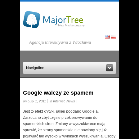
Agencja Interaktywna z Wrocławia
Navigation
Google walczy ze spamem
on Luty 1, 2011
in
Internet
,
News
Jest to efekt krytyki, jakiej poddano Google’a.
Zarzucano zbyt częste przekierowywanie do
spamerskich stron. Zmiany w wyszukiwarce mają
sprawić, że strony spamerskie nie powinny się już
pojawiać tak wysoko w wynikach wyszukiwania. Osoby