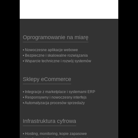
Oprogramowanie na miarę
• Nowoczesne aplikacje webowe
• Bezpieczne i skalowalne rozwiązania
• Wsparcie techniczne i rozwój systemów
Sklepy eCommerce
• Integracje z marketplace i systemami ERP
• Responsywny i nowoczesny interfejs
• Automatyzacja procesów sprzedaży
Infrastruktura cyfrowa
• Hosting, monitoring, kopie zapasowe