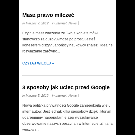
Masz prawo milczeć
in Marzec 7, 2012
in
Internet
,
News
Czy nie masz wrażenia że Twoja kobieta mówi
stanowczo za dużo? A może po prostu jesteś
koneserem ciszy? Japońscy naukowcy znaleźli idealne
rozwiązanie zarówno...
CZYTAJ WIĘCEJ »
3 sposoby jak uciec przed Google
in Marzec 5, 2012
in
Internet
,
News
Nowa polityka prywatności Google zaniepokoiła wielu
internautów. Jest jednak kilka sposobów dzięki, którym
udaremnimy najpopularniejszej wyszukiwarce
obserwowanie naszych poczynań w Internecie. Zmiana
weszła z...