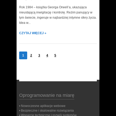
Rok 1984 – książka Georga Orwell’a, ukazująca
nieustającą inwigilację i kontrolę. Reżim panujący w
tym świecie, ingeruje w najbardziej intymne sfery życia.
Idea w...
CZYTAJ WIĘCEJ »
1
2
3
4
5
Oprogramowanie na miarę
• Nowoczesne aplikacje webowe
• Bezpieczne i skalowalne rozwiązania
• Wsparcie techniczne i rozwój systemów