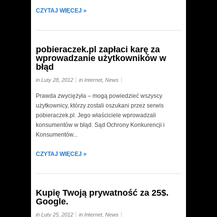
CZYTAJ WIĘCEJ »
pobieraczek.pl zapłaci karę za
wprowadzanie użytkowników w
błąd
in Luty 28, 2012
in
Internet
,
News
Prawda zwyciężyła – mogą powiedzieć wszyscy
użytkownicy, którzy zostali oszukani przez serwis
pobieraczek.pl. Jego właściciele wprowadzali
konsumentów w błąd. Sąd Ochrony Konkurencji i
Konsumentów...
CZYTAJ WIĘCEJ »
Kupię Twoją prywatność za 25$.
Google.
in Luty 25, 2012
in
Internet
,
News