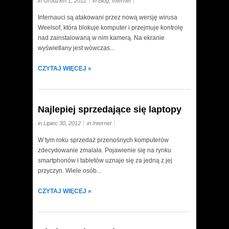
in Grudzień 1, 2012
in
Blog
,
Internet
Internauci są atakowani przez nową wersję wirusa
Weelsof, która blokuje komputer i przejmuje kontrolę
nad zainstalowaną w nim kamerą. Na ekranie
wyświetlany jest wówczas...
CZYTAJ WIĘCEJ »
Najlepiej sprzedające się laptopy
in Lipiec 30, 2012
in
Internet
W tym roku sprzedaż przenośnych komputerów
zdecydowanie zmalała. Pojawienie się na rynku
smartphonów i tabletów uznaje się za jedną z jej
przyczyn. Wiele osób...
CZYTAJ WIĘCEJ »