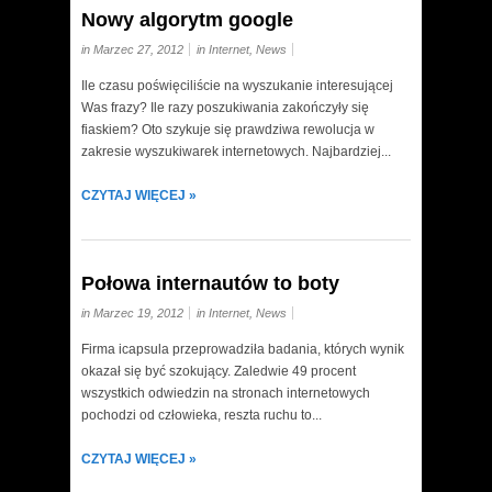
Nowy algorytm google
in Marzec 27, 2012
in
Internet
,
News
Ile czasu poświęciliście na wyszukanie interesującej
Was frazy? Ile razy poszukiwania zakończyły się
fiaskiem? Oto szykuje się prawdziwa rewolucja w
zakresie wyszukiwarek internetowych. Najbardziej...
CZYTAJ WIĘCEJ »
Połowa internautów to boty
in Marzec 19, 2012
in
Internet
,
News
Firma icapsula przeprowadziła badania, których wynik
okazał się być szokujący. Zaledwie 49 procent
wszystkich odwiedzin na stronach internetowych
pochodzi od człowieka, reszta ruchu to...
CZYTAJ WIĘCEJ »