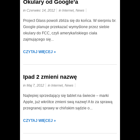
Okulary od Google’a
in Czerwiec 14, 2012
in
Internet
,
News
Project Glass powoli zbliża się do końca. W sierpniu br.
Google planuje przekazać wymyślone przez siebie
okulary do FCC, czyli amerykańskiego ciała
zajmującego się...
CZYTAJ WIĘCEJ »
Ipad 2 zmieni nazwę
in Maj 7, 2012
in
Internet
,
News
Najlepiej sprzedający się tablet na świecie – marki
Apple, już wkrótce zmieni swą nazwę! A to za sprawą
przegranej sprawy w chińskim sądzie o...
CZYTAJ WIĘCEJ »