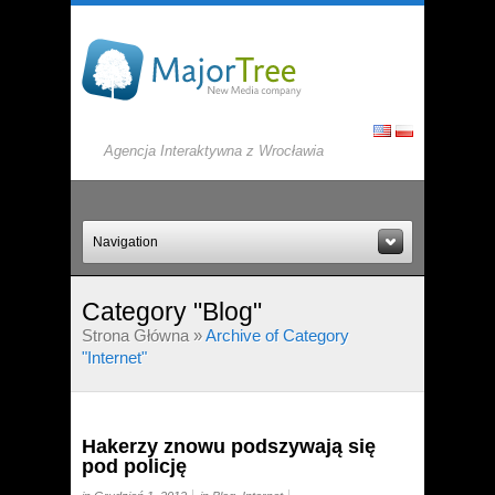
Agencja Interaktywna z Wrocławia
Navigation
Category "Blog"
Strona Główna
»
Archive of Category
"Internet"
Hakerzy znowu podszywają się
pod policję