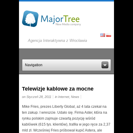
Agencja Interaktywna z Wrocławia
Navigation
Telewizje kablowe za mocne
on Styczeń 28, 2011
in
Internet
,
News
Mike Fries, prezes Liberty Global, aż 4 lata czekał na
ten zakup. I wreszcie. Udało się. Firma Aster, która na
rynku polskim zajmuje czwartą pozycję wśród
kablówek (615 tys. klientów), trafiła w jego ręce za 2,37
mld zł. Wcześniej Fries próbował kupić Astera, ale