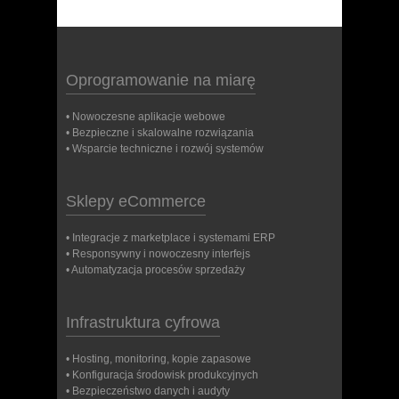
Oprogramowanie na miarę
• Nowoczesne aplikacje webowe
• Bezpieczne i skalowalne rozwiązania
• Wsparcie techniczne i rozwój systemów
Sklepy eCommerce
• Integracje z marketplace i systemami ERP
• Responsywny i nowoczesny interfejs
• Automatyzacja procesów sprzedaży
Infrastruktura cyfrowa
• Hosting, monitoring, kopie zapasowe
• Konfiguracja środowisk produkcyjnych
• Bezpieczeństwo danych i audyty