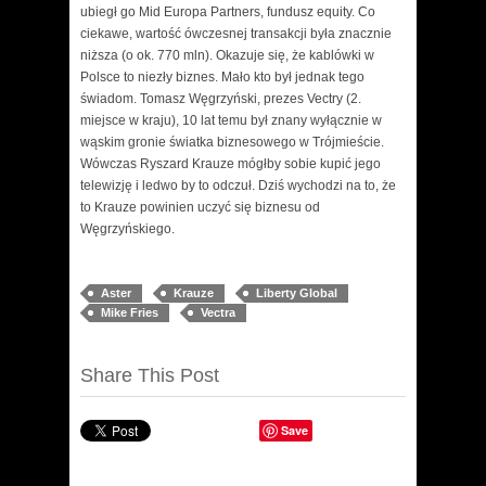
ubiegł go Mid Europa Partners, fundusz equity. Co
ciekawe, wartość ówczesnej transakcji była znacznie
niższa (o ok. 770 mln). Okazuje się, że kablówki w
Polsce to niezły biznes. Mało kto był jednak tego
świadom.
Tomasz Węgrzyński, prezes Vectry (2.
miejsce w kraju), 10 lat temu był znany wyłącznie w
wąskim gronie światka biznesowego w Trójmieście.
Wówczas Ryszard Krauze mógłby sobie kupić jego
telewizję i ledwo by to odczuł. Dziś wychodzi na to, że
to Krauze powinien uczyć się biznesu od
Węgrzyńskiego.
Aster
Krauze
Liberty Global
Mike Fries
Vectra
Share This Post
Save