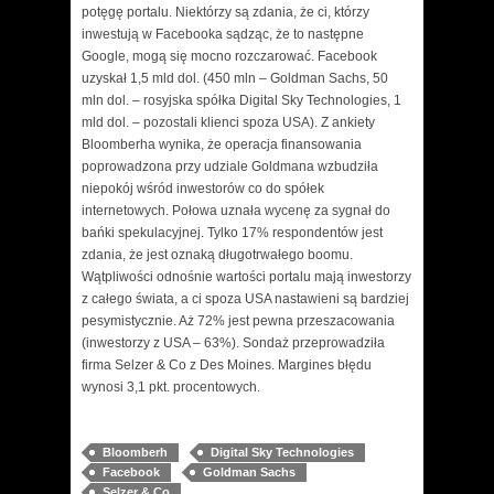
potęgę portalu. Niektórzy są zdania, że ci, którzy
inwestują w Facebooka sądząc, że to następne
Google, mogą się mocno rozczarować. Facebook
uzyskał 1,5 mld dol. (450 mln – Goldman Sachs, 50
mln dol. – rosyjska spółka Digital Sky Technologies, 1
mld dol. – pozostali klienci spoza USA). Z ankiety
Bloomberha wynika, że operacja finansowania
poprowadzona przy udziale Goldmana wzbudziła
niepokój wśród inwestorów co do spółek
internetowych. Połowa uznała wycenę za sygnał do
bańki spekulacyjnej. Tylko 17% respondentów jest
zdania, że jest oznaką długotrwałego boomu.
Wątpliwości odnośnie wartości portalu mają inwestorzy
z całego świata, a ci spoza USA nastawieni są bardziej
pesymistycznie. Aż 72% jest pewna przeszacowania
(inwestorzy z USA – 63%). Sondaż przeprowadziła
firma Selzer & Co z Des Moines. Margines błędu
wynosi 3,1 pkt. procentowych.
Bloomberh
Digital Sky Technologies
Facebook
Goldman Sachs
Selzer & Co