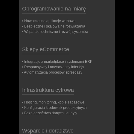
Oprogramowanie na miarę
• Nowoczesne aplikacje webowe
• Bezpieczne i skalowalne rozwiązania
• Wsparcie techniczne i rozwój systemów
Sklepy eCommerce
• Integracje z marketplace i systemami ERP
• Responsywny i nowoczesny interfejs
• Automatyzacja procesów sprzedaży
Infrastruktura cyfrowa
• Hosting, monitoring, kopie zapasowe
• Konfiguracja środowisk produkcyjnych
• Bezpieczeństwo danych i audyty
Wsparcie i doradztwo