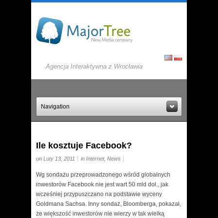
Agencja Interaktywna z Wrocławia
Navigation
Ile kosztuje Facebook?
on Luty 13, 2011
in
Internet
,
News
Wg sondażu przeprowadzonego wśród globalnych
inwestorów Facebook nie jest wart 50 mld dol., jak
wcześniej przypuszczano na podstawie wyceny
Goldmana Sachsa.
Inny sondaż, Bloomberga, pokazał,
że większość inwestorów nie wierzy w tak wielką