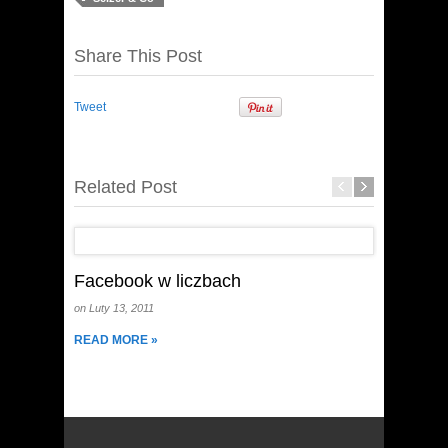
Share This Post
Tweet
Related Post
Facebook w liczbach
Dziewc
on Luty 13, 2011
on Luty 13
READ MORE »
READ MO