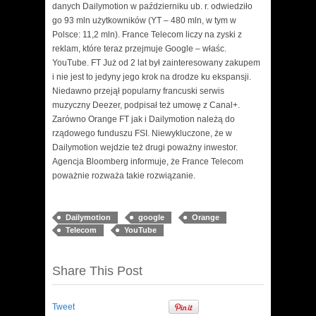
danych Dailymotion w październiku ub. r. odwiedziło
go 93 mln użytkowników (YT – 480 mln, w tym w
Polsce: 11,2 mln).
France Telecom liczy na zyski z
reklam, które teraz przejmuje Google – właśc.
YouTube. FT Już od 2 lat był zainteresowany zakupem
i nie jest to jedyny jego krok na drodze ku ekspansji.
Niedawno przejął popularny francuski serwis
muzyczny Deezer, podpisał też umowę z Canal+.
Zarówno Orange FT jak i Dailymotion należą do
rządowego funduszu FSI. Niewykluczone, że w
Dailymotion wejdzie też drugi poważny inwestor.
Agencja Bloomberg informuje, że France Telecom
poważnie rozważa takie rozwiązanie.
Dailymotion
google
Orange
Telecom
YouTube
Share This Post
Tweet