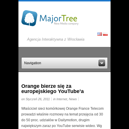
Agencja Interaktywna z Wrocławia
Navigation
Orange bierze się za
europejskiego YouTube’a
on Styczeń 26, 2011
in
Internet
,
News
Właściciel sieci komórkowej Orange France Telecom
prowadzi właśnie rozmowy na temat przejęcia od 30
do 50 proc. udziałów w Dailymotion, drugim
największym zaraz po YouTube serwisie wideo. Wg