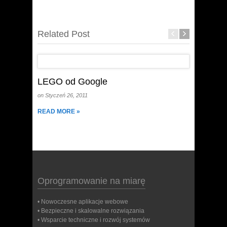
Related Post
LEGO od Google
3 spos
on Styczeń 26, 2011
on Styczeń
READ MORE »
READ MO
Oprogramowanie na miarę
• Nowoczesne aplikacje webowe
• Bezpieczne i skalowalne rozwiązania
• Wsparcie techniczne i rozwój systemów