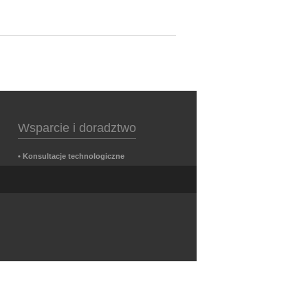
Wsparcie i doradztwo
• Konsultacje technologiczne
h
• Pomoc w wyborze architektury systemu
• Stała opieka powdrożeniowa