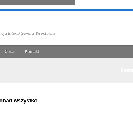
cja Interaktywna z Wrocławia
O nas
Kontakt
Stron
ponad wszystko
reślić to co wydarzyło się kilka dni temu. Chrome zostało zbanowane za nieuc