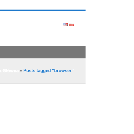
a Główna
»
Posts tagged "browser"
zciwe praktyki reklamowe. Przez najbliższych