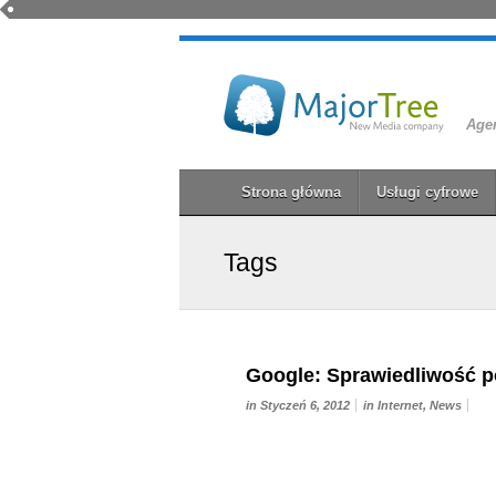
Agen
Strona główna
Usługi cyfrowe
Tags
Google: Sprawiedliwość 
in Styczeń 6, 2012
in
Internet
,
News
Samoukaranie, tak najprościej można ok
60 dni, w...